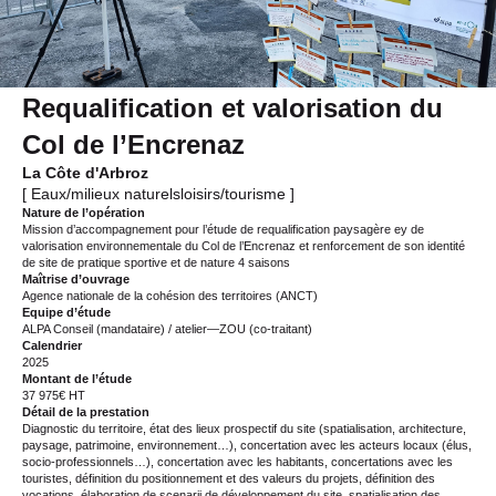
Requalification et valorisation du
Col de l’Encrenaz
La Côte d'Arbroz
[ Eaux/milieux naturelsloisirs/tourisme ]
Nature de l’opération
Mission d’accompagnement pour l’étude de requalification paysagère ey de
valorisation environnementale du Col de l’Encrenaz et renforcement de son identité
de site de pratique sportive et de nature 4 saisons
Maîtrise d’ouvrage
Agence nationale de la cohésion des territoires (ANCT)
Equipe d’étude
ALPA Conseil (mandataire) / atelier—ZOU (co-traitant)
Calendrier
2025
Montant de l’étude
37 975€ HT
Détail de la prestation
Diagnostic du territoire, état des lieux prospectif du site (spatialisation, architecture,
paysage, patrimoine, environnement…), concertation avec les acteurs locaux (élus,
socio-professionnels…), concertation avec les habitants, concertations avec les
touristes, définition du positionnement et des valeurs du projets, définition des
vocations, élaboration de scenarii de développement du site, spatialisation des