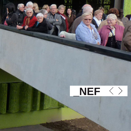
_NEF
<
>
photo
photo
précédent
suivan